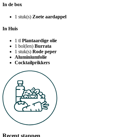
In de box
1
stuk(s)
Zoete aardappel
In Huis
1
tl
Plantaardige olie
1
bol(len)
Burrata
1
stuk(s)
Rode peper
Aluminiumfolie
Cocktailprikkers
Recept stappen