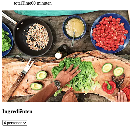
totalTime
60
minuten
Ingrediënten