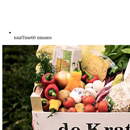
totalTime
60
minuten