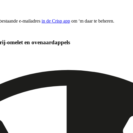
 bestaande e-mailadres
in de Crisp app
om ‘m daar te beheren.
rij-omelet en ovenaardappels