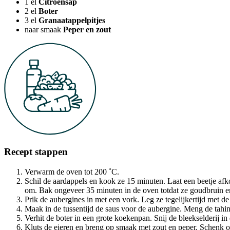
1
el
Citroensap
2
el
Boter
3
el
Granaatappelpitjes
naar smaak
Peper en zout
Recept stappen
Verwarm de oven tot 200 ˚C.
Schil de aardappels en kook ze 15 minuten. Laat een beetje afko
om. Bak ongeveer 35 minuten in de oven totdat ze goudbruin en
Prik de aubergines in met een vork. Leg ze tegelijkertijd met de
Maak in de tussentijd de saus voor de aubergine. Meng de tahin
Verhit de boter in een grote koekenpan. Snij de bleekselderij i
Kluts de eieren en breng op smaak met zout en peper. Schenk ov