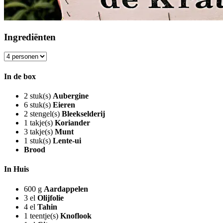
Ingrediënten
In de box
2
stuk(s)
Aubergine
6
stuk(s)
Eieren
2
stengel(s)
Bleekselderij
1
takje(s)
Koriander
3
takje(s)
Munt
1
stuk(s)
Lente-ui
Brood
In Huis
600
g
Aardappelen
3
el
Olijfolie
4
el
Tahin
1
teentje(s)
Knoflook