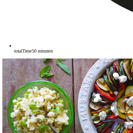
totalTime
50
minuten