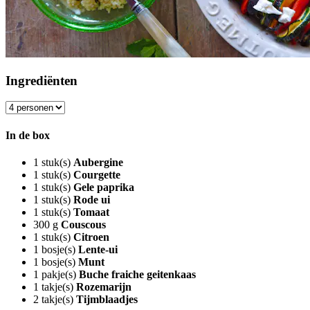
Ingrediënten
In de box
1
stuk(s)
Aubergine
1
stuk(s)
Courgette
1
stuk(s)
Gele paprika
1
stuk(s)
Rode ui
1
stuk(s)
Tomaat
300
g
Couscous
1
stuk(s)
Citroen
1
bosje(s)
Lente-ui
1
bosje(s)
Munt
1
pakje(s)
Buche fraiche geitenkaas
1
takje(s)
Rozemarijn
2
takje(s)
Tijmblaadjes