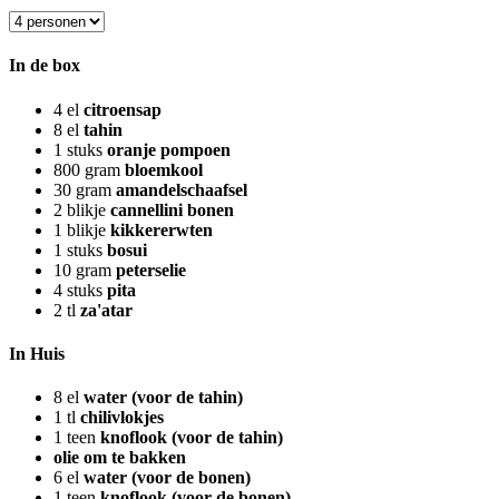
In de box
4
el
citroensap
8
el
tahin
1
stuks
oranje pompoen
800
gram
bloemkool
30
gram
amandelschaafsel
2
blikje
cannellini bonen
1
blikje
kikkererwten
1
stuks
bosui
10
gram
peterselie
4
stuks
pita
2
tl
za'atar
In Huis
8
el
water (voor de tahin)
1
tl
chilivlokjes
1
teen
knoflook (voor de tahin)
olie om te bakken
6
el
water (voor de bonen)
1
teen
knoflook (voor de bonen)