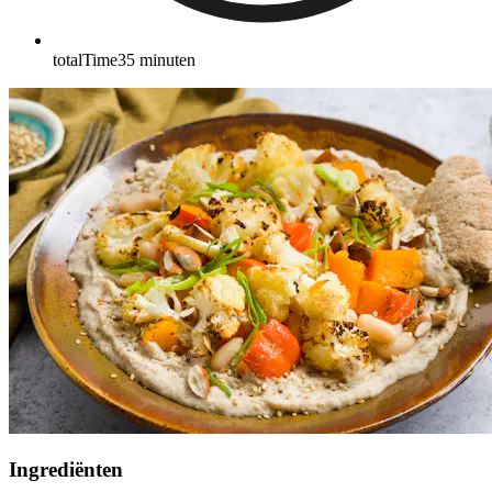
totalTime
35
minuten
Ingrediënten