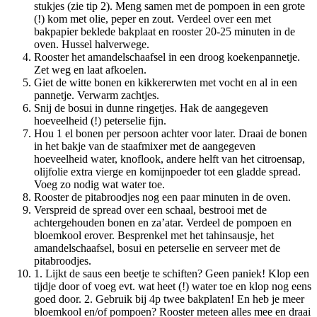
stukjes (zie tip 2). Meng samen met de pompoen in een grote
(!) kom met olie, peper en zout. Verdeel over een met
bakpapier beklede bakplaat en rooster 20-25 minuten in de
oven. Hussel halverwege.
Rooster het amandelschaafsel in een droog koekenpannetje.
Zet weg en laat afkoelen.
Giet de witte bonen en kikkererwten met vocht en al in een
pannetje. Verwarm zachtjes.
Snij de bosui in dunne ringetjes. Hak de aangegeven
hoeveelheid (!) peterselie fijn.
Hou 1 el bonen per persoon achter voor later. Draai de bonen
in het bakje van de staafmixer met de aangegeven
hoeveelheid water, knoflook, andere helft van het citroensap,
olijfolie extra vierge en komijnpoeder tot een gladde spread.
Voeg zo nodig wat water toe.
Rooster de pitabroodjes nog een paar minuten in de oven.
Verspreid de spread over een schaal, bestrooi met de
achtergehouden bonen en za’atar. Verdeel de pompoen en
bloemkool erover. Besprenkel met het tahinsausje, het
amandelschaafsel, bosui en peterselie en serveer met de
pitabroodjes.
1. Lijkt de saus een beetje te schiften? Geen paniek! Klop een
tijdje door of voeg evt. wat heet (!) water toe en klop nog eens
goed door. 2. Gebruik bij 4p twee bakplaten! En heb je meer
bloemkool en/of pompoen? Rooster meteen alles mee en draai