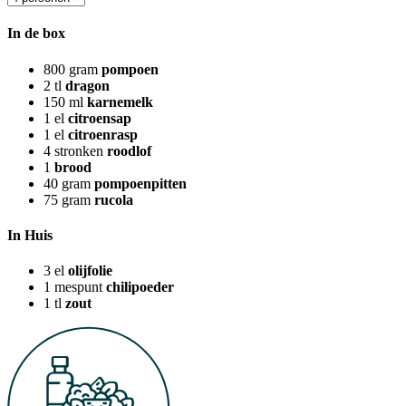
In de box
800
gram
pompoen
2
tl
dragon
150
ml
karnemelk
1
el
citroensap
1
el
citroenrasp
4
stronken
roodlof
1
brood
40
gram
pompoenpitten
75
gram
rucola
In Huis
3
el
olijfolie
1
mespunt
chilipoeder
1
tl
zout