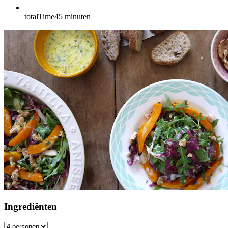
totalTime
45
minuten
Ingrediënten