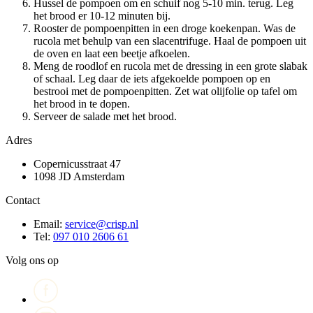
Hussel de pompoen om en schuif nog 5-10 min. terug. Leg
het brood er 10-12 minuten bij.
Rooster de pompoenpitten in een droge koekenpan. Was de
rucola met behulp van een slacentrifuge. Haal de pompoen uit
de oven en laat een beetje afkoelen.
Meng de roodlof en rucola met de dressing in een grote slabak
of schaal. Leg daar de iets afgekoelde pompoen op en
bestrooi met de pompoenpitten. Zet wat olijfolie op tafel om
het brood in te dopen.
Serveer de salade met het brood.
Adres
Copernicusstraat 47
1098 JD Amsterdam
Contact
Email:
service@crisp.nl
Tel:
097 010 2606 61
Volg ons op