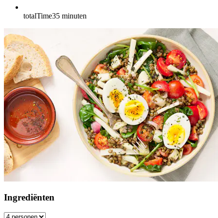
totalTime
35
minuten
Ingrediënten