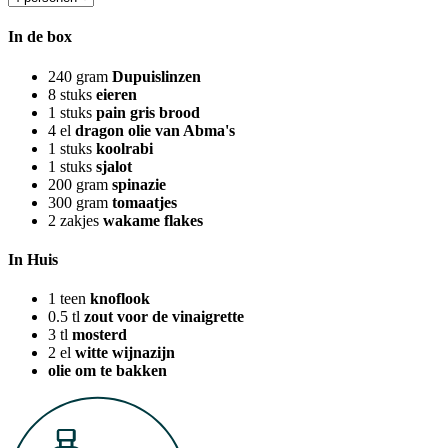
In de box
240
gram
Dupuislinzen
8
stuks
eieren
1
stuks
pain gris brood
4
el
dragon olie van Abma's
1
stuks
koolrabi
1
stuks
sjalot
200
gram
spinazie
300
gram
tomaatjes
2
zakjes
wakame flakes
In Huis
1
teen
knoflook
0.5
tl
zout voor de vinaigrette
3
tl
mosterd
2
el
witte wijnazijn
olie om te bakken