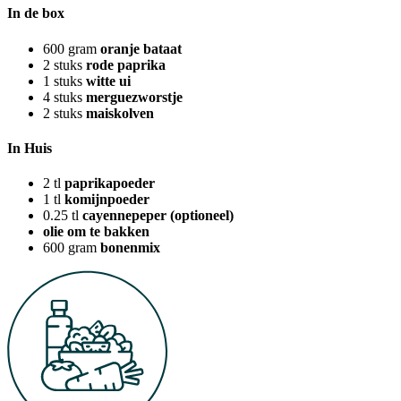
In de box
600
gram
oranje bataat
2
stuks
rode paprika
1
stuks
witte ui
4
stuks
merguezworstje
2
stuks
maiskolven
In Huis
2
tl
paprikapoeder
1
tl
komijnpoeder
0.25
tl
cayennepeper (optioneel)
olie om te bakken
600
gram
bonenmix