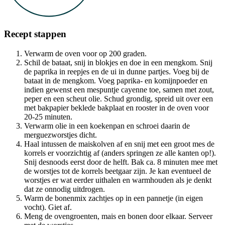
Recept stappen
Verwarm de oven voor op 200 graden.
Schil de bataat, snij in blokjes en doe in een mengkom. Snij
de paprika in reepjes en de ui in dunne partjes. Voeg bij de
bataat in de mengkom. Voeg paprika- en komijnpoeder en
indien gewenst een mespuntje cayenne toe, samen met zout,
peper en een scheut olie. Schud grondig, spreid uit over een
met bakpapier beklede bakplaat en rooster in de oven voor
20-25 minuten.
Verwarm olie in een koekenpan en schroei daarin de
merguezworstjes dicht.
Haal intussen de maiskolven af en snij met een groot mes de
korrels er voorzichtig af (anders springen ze alle kanten op!).
Snij desnoods eerst door de helft. Bak ca. 8 minuten mee met
de worstjes tot de korrels beetgaar zijn. Je kan eventueel de
worstjes er wat eerder uithalen en warmhouden als je denkt
dat ze onnodig uitdrogen.
Warm de bonenmix zachtjes op in een pannetje (in eigen
vocht). Giet af.
Meng de ovengroenten, mais en bonen door elkaar. Serveer