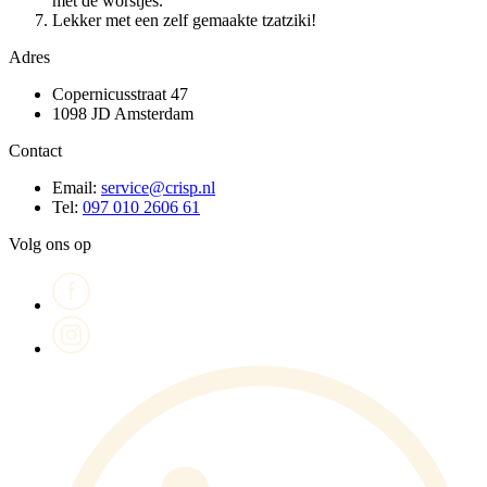
met de worstjes.
Lekker met een zelf gemaakte tzatziki!
Adres
Copernicusstraat 47
1098 JD Amsterdam
Contact
Email:
service@crisp.nl
Tel:
097 010 2606 61
Volg ons op