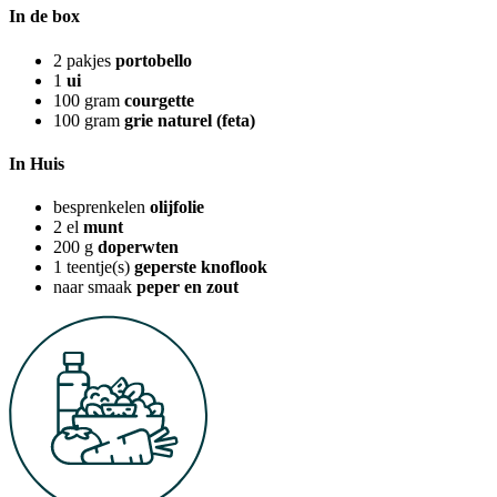
In de box
2
pakjes
portobello
1
ui
100
gram
courgette
100
gram
grie naturel (feta)
In Huis
besprenkelen
olijfolie
2
el
munt
200
g
doperwten
1
teentje(s)
geperste knoflook
naar smaak
peper en zout