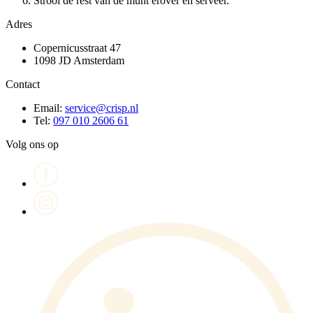
Strooi de rest van de munt erover en serveer.
Adres
Copernicusstraat 47
1098 JD Amsterdam
Contact
Email:
service@crisp.nl
Tel:
097 010 2606 61
Volg ons op