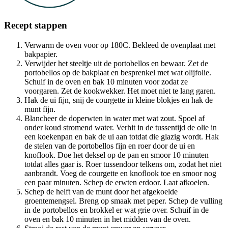
Recept stappen
Verwarm de oven voor op 180C. Bekleed de ovenplaat met
bakpapier.
Verwijder het steeltje uit de portobellos en bewaar. Zet de
portobellos op de bakplaat en besprenkel met wat olijfolie.
Schuif in de oven en bak 10 minuten voor zodat ze
voorgaren. Zet de kookwekker. Het moet niet te lang garen.
Hak de ui fijn, snij de courgette in kleine blokjes en hak de
munt fijn.
Blancheer de doperwten in water met wat zout. Spoel af
onder koud stromend water. Verhit in de tussentijd de olie in
een koekenpan en bak de ui aan totdat die glazig wordt. Hak
de stelen van de portobellos fijn en roer door de ui en
knoflook. Doe het deksel op de pan en smoor 10 minuten
totdat alles gaar is. Roer tussendoor telkens om, zodat het niet
aanbrandt. Voeg de courgette en knoflook toe en smoor nog
een paar minuten. Schep de erwten erdoor. Laat afkoelen.
Schep de helft van de munt door het afgekoelde
groentemengsel. Breng op smaak met peper. Schep de vulling
in de portobellos en brokkel er wat grie over. Schuif in de
oven en bak 10 minuten in het midden van de oven.