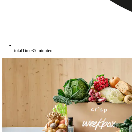
totalTime
35
minuten