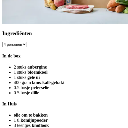
Ingrediënten
In de box
2
stuks
aubergine
1
stuks
bloemkool
1
stuks
gele ui
400
gram
lams-kalfsgehakt
0.5
bosje
peterselie
0.5
bosje
dille
In Huis
olie om te bakken
1
tl
komijnpoeder
3
teentjes
knoflook