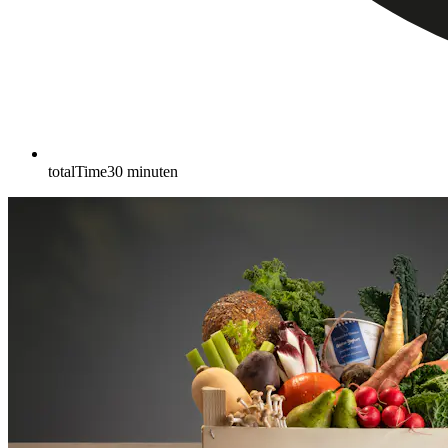
totalTime
30
minuten