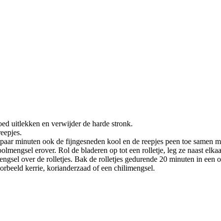
ed uitlekken en verwijder de harde stronk.
reepjes.
 paar minuten ook de fijngesneden kool en de reepjes peen toe samen m
lmengsel erover. Rol de bladeren op tot een rolletje, leg ze naast elka
engsel over de rolletjes. Bak de rolletjes gedurende 20 minuten in ee
orbeeld kerrie, korianderzaad of een chilimengsel.