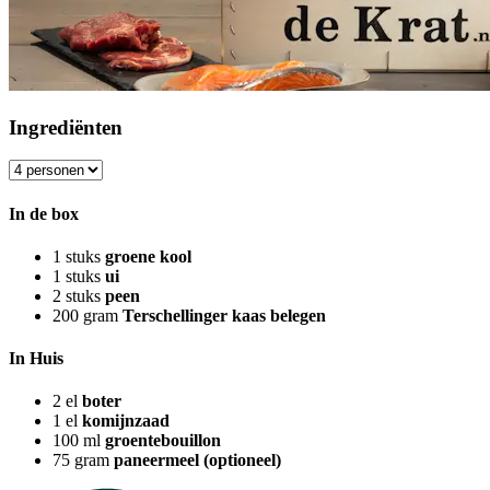
Ingrediënten
In de box
1
stuks
groene kool
1
stuks
ui
2
stuks
peen
200
gram
Terschellinger kaas belegen
In Huis
2
el
boter
1
el
komijnzaad
100
ml
groentebouillon
75
gram
paneermeel (optioneel)