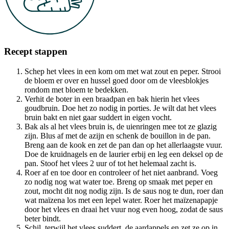
Recept stappen
Schep het vlees in een kom om met wat zout en peper. Strooi
de bloem er over en hussel goed door om de vleesblokjes
rondom met bloem te bedekken.
Verhit de boter in een braadpan en bak hierin het vlees
goudbruin. Doe het zo nodig in porties. Je wilt dat het vlees
bruin bakt en niet gaar suddert in eigen vocht.
Bak als al het vlees bruin is, de uienringen mee tot ze glazig
zijn. Blus af met de azijn en schenk de bouillon in de pan.
Breng aan de kook en zet de pan dan op het allerlaagste vuur.
Doe de kruidnagels en de laurier erbij en leg een deksel op de
pan. Stoof het vlees 2 uur of tot het helemaal zacht is.
Roer af en toe door en controleer of het niet aanbrand. Voeg
zo nodig nog wat water toe. Breng op smaak met peper en
zout, mocht dit nog nodig zijn. Is de saus nog te dun, roer dan
wat maïzena los met een lepel water. Roer het maïzenapapje
door het vlees en draai het vuur nog even hoog, zodat de saus
beter bindt.
Schil, terwijl het vlees suddert, de aardappels en zet ze op in