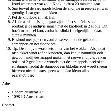
koud water met wat zout. Kook in circa 20 minuten gaar.
Snij terwijl de aardappels koken de andijvie in reepjes en was
grondig. Laat goed uitlekken.
Pel de knoflook en hak fijn.
Als de aardappels bijna gaar zijn en het stoofvlees ook,
roerbak je de andijvie samen met de knoflook in 2 el olie. Dit
hoeft maar heel kort, zodra het slinkt is t eigenlijk al klaar,
circa 4 minuten.
Bestrooi met peper en zout en serveer met de gekookte
aardappels en het stoofvlees.
Tip: De andijvie wordt iets bitter van het wokken. Als je dat
niet lekker vindt (of de kinderen) dan kan je natuurlijk ook
gewoon andijviestamppot maken met rauwe andijvie. Je kan
ook 1 of 2 gele/oranje wortels met de aardappels meekoken
en stampen zodat de stamppot een tikkeltje zoet wordt (neem
hiervoor niet de paarse peen want dan kleurt alles
paars!)&nbsp;
Adres
Copernicusstraat 47
1098 JD Amsterdam
Contact