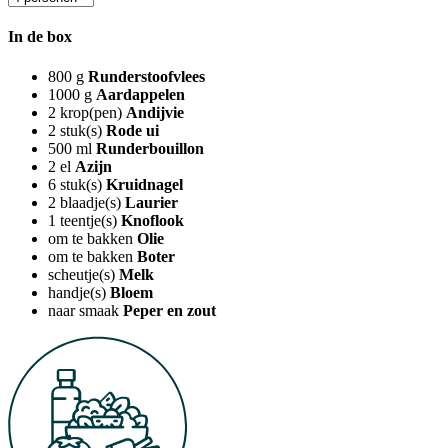
In de box
800
g
Runderstoofvlees
1000
g
Aardappelen
2
krop(pen)
Andijvie
2
stuk(s)
Rode ui
500
ml
Runderbouillon
2
el
Azijn
6
stuk(s)
Kruidnagel
2
blaadje(s)
Laurier
1
teentje(s)
Knoflook
om te bakken
Olie
om te bakken
Boter
scheutje(s)
Melk
handje(s)
Bloem
naar smaak
Peper en zout