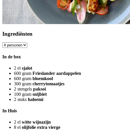
Ingrediënten
In de box
2
el
sjalot
600
gram
Frieslander aardappelen
600
gram
bloemkool
300
gram
cherrytomaatjes
2
stengels
paksoi
100
gram
snijbiet
2
stuks
haloemi
In Huis
2
el
witte wijnazijn
8
el
olijfolie extra vierge