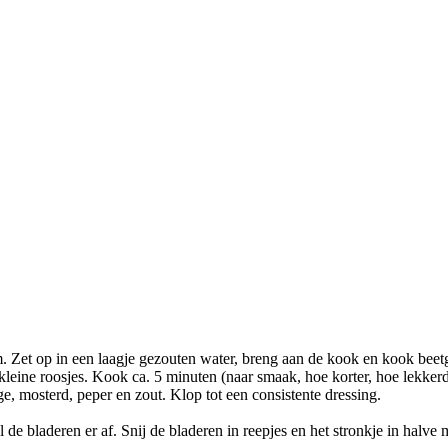
m. Zet op in een laagje gezouten water, breng aan de kook en kook beet
kleine roosjes. Kook ca. 5 minuten (naar smaak, hoe korter, hoe lekkerd
rge, mosterd, peper en zout. Klop tot een consistente dressing.
 de bladeren er af. Snij de bladeren in reepjes en het stronkje in halv