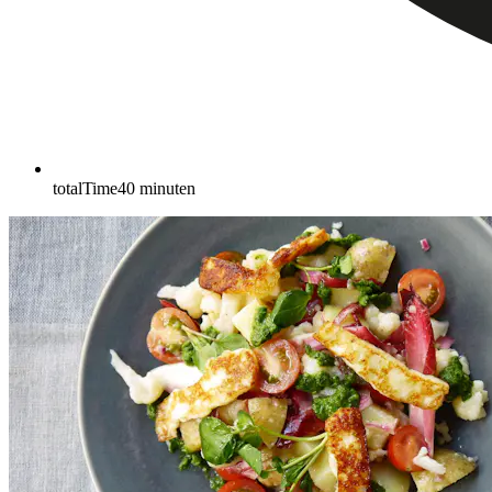
totalTime
40
minuten