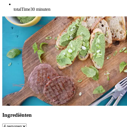
totalTime
30
minuten
Ingrediënten