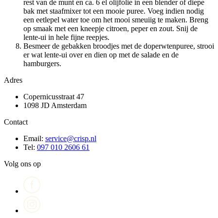
rest van de munt en ca. 6 el olijfolie in een blender of diepe
bak met staafmixer tot een mooie puree. Voeg indien nodig
een eetlepel water toe om het mooi smeuiig te maken. Breng
op smaak met een kneepje citroen, peper en zout. Snij de
lente-ui in hele fijne reepjes.
Besmeer de gebakken broodjes met de doperwtenpuree, strooi
er wat lente-ui over en dien op met de salade en de
hamburgers.
Adres
Copernicusstraat 47
1098 JD Amsterdam
Contact
Email:
service@crisp.nl
Tel:
097 010 2606 61
Volg ons op