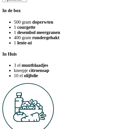
In de box
500
gram
doperwten
1
courgette
1
desembol meergranen
400
gram
rundergehakt
1
lente-ui
In Huis
3
el
muntblaadjes
kneepje
citroensap
10
el
olijfolie