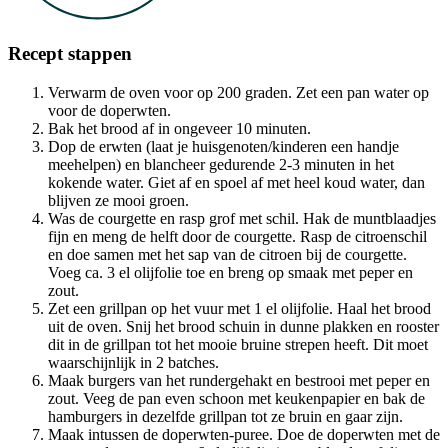
Recept stappen
Verwarm de oven voor op 200 graden. Zet een pan water op
voor de doperwten.
Bak het brood af in ongeveer 10 minuten.
Dop de erwten (laat je huisgenoten/kinderen een handje
meehelpen) en blancheer gedurende 2-3 minuten in het
kokende water. Giet af en spoel af met heel koud water, dan
blijven ze mooi groen.
Was de courgette en rasp grof met schil. Hak de muntblaadjes
fijn en meng de helft door de courgette. Rasp de citroenschil
en doe samen met het sap van de citroen bij de courgette.
Voeg ca. 3 el olijfolie toe en breng op smaak met peper en
zout.
Zet een grillpan op het vuur met 1 el olijfolie. Haal het brood
uit de oven. Snij het brood schuin in dunne plakken en rooster
dit in de grillpan tot het mooie bruine strepen heeft. Dit moet
waarschijnlijk in 2 batches.
Maak burgers van het rundergehakt en bestrooi met peper en
zout. Veeg de pan even schoon met keukenpapier en bak de
hamburgers in dezelfde grillpan tot ze bruin en gaar zijn.
Maak intussen de doperwten-puree. Doe de doperwten met de