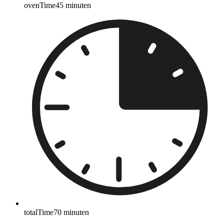
ovenTime
45
minuten
totalTime
70
minuten