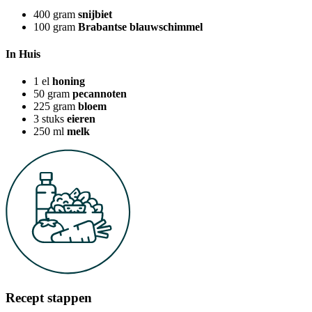
400
gram
snijbiet
100
gram
Brabantse blauwschimmel
In Huis
1
el
honing
50
gram
pecannoten
225
gram
bloem
3
stuks
eieren
250
ml
melk
Recept stappen