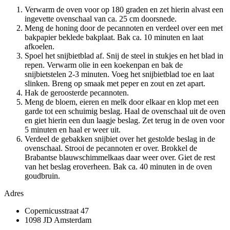
Verwarm de oven voor op 180 graden en zet hierin alvast een
ingevette ovenschaal van ca. 25 cm doorsnede.
Meng de honing door de pecannoten en verdeel over een met
bakpapier beklede bakplaat. Bak ca. 10 minuten en laat
afkoelen.
Spoel het snijbietblad af. Snij de steel in stukjes en het blad in
repen. Verwarm olie in een koekenpan en bak de
snijbietstelen 2-3 minuten. Voeg het snijbietblad toe en laat
slinken. Breng op smaak met peper en zout en zet apart.
Hak de geroosterde pecannoten.
Meng de bloem, eieren en melk door elkaar en klop met een
garde tot een schuimig beslag. Haal de ovenschaal uit de oven
en giet hierin een dun laagje beslag. Zet terug in de oven voor
5 minuten en haal er weer uit.
Verdeel de gebakken snijbiet over het gestolde beslag in de
ovenschaal. Strooi de pecannoten er over. Brokkel de
Brabantse blauwschimmelkaas daar weer over. Giet de rest
van het beslag eroverheen. Bak ca. 40 minuten in de oven
goudbruin.
Adres
Copernicusstraat 47
1098 JD Amsterdam