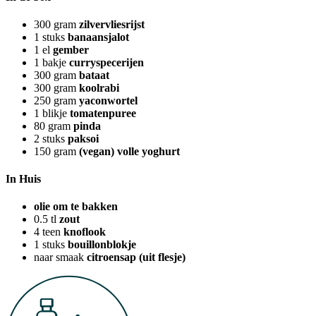
300
gram
zilvervliesrijst
1
stuks
banaansjalot
1
el
gember
1
bakje
curryspecerijen
300
gram
bataat
300
gram
koolrabi
250
gram
yaconwortel
1
blikje
tomatenpuree
80
gram
pinda
2
stuks
paksoi
150
gram
(vegan) volle yoghurt
In Huis
olie om te bakken
0.5
tl
zout
4
teen
knoflook
1
stuks
bouillonblokje
naar smaak
citroensap (uit flesje)