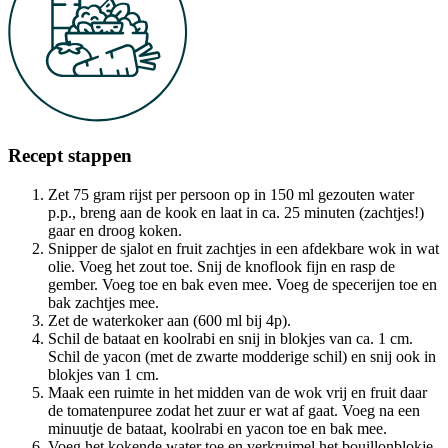
Recept stappen
Zet 75 gram rijst per persoon op in 150 ml gezouten water
p.p., breng aan de kook en laat in ca. 25 minuten (zachtjes!)
gaar en droog koken.
Snipper de sjalot en fruit zachtjes in een afdekbare wok in wat
olie. Voeg het zout toe. Snij de knoflook fijn en rasp de
gember. Voeg toe en bak even mee. Voeg de specerijen toe en
bak zachtjes mee.
Zet de waterkoker aan (600 ml bij 4p).
Schil de bataat en koolrabi en snij in blokjes van ca. 1 cm.
Schil de yacon (met de zwarte modderige schil) en snij ook in
blokjes van 1 cm.
Maak een ruimte in het midden van de wok vrij en fruit daar
de tomatenpuree zodat het zuur er wat af gaat. Voeg na een
minuutje de bataat, koolrabi en yacon toe en bak mee.
Voeg het kokende water toe en verkruimel het bouillonblokje