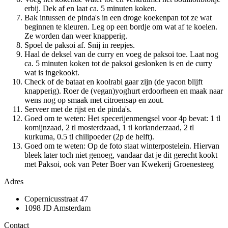
erbij. Dek af en laat ca. 5 minuten koken.
Bak intussen de pinda's in een droge koekenpan tot ze wat
beginnen te kleuren. Leg op een bordje om wat af te koelen.
Ze worden dan weer knapperig.
Spoel de paksoi af. Snij in reepjes.
Haal de deksel van de curry en voeg de paksoi toe. Laat nog
ca. 5 minuten koken tot de paksoi geslonken is en de curry
wat is ingekookt.
Check of de bataat en koolrabi gaar zijn (de yacon blijft
knapperig). Roer de (vegan)yoghurt erdoorheen en maak naar
wens nog op smaak met citroensap en zout.
Serveer met de rijst en de pinda's.
Goed om te weten: Het specerijenmengsel voor 4p bevat: 1 tl
komijnzaad, 2 tl mosterdzaad, 1 tl korianderzaad, 2 tl
kurkuma, 0.5 tl chilipoeder (2p de helft).
Goed om te weten: Op de foto staat winterpostelein. Hiervan
bleek later toch niet genoeg, vandaar dat je dit gerecht kookt
met Paksoi, ook van Peter Boer van Kwekerij Groenesteeg
Adres
Copernicusstraat 47
1098 JD Amsterdam
Contact