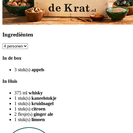
Ingrediënten
In de box
3
stuk(s)
appels
In Huis
375
ml
whisky
1
stuk(s)
kaneelstokje
1
stuk(s)
kruidnagel
1
stuk(s)
citroen
2
flesje(s)
ginger ale
1
stuk(s)
limoen