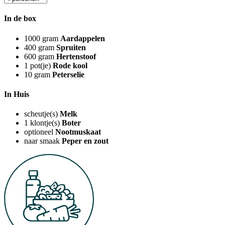
In de box
1000
gram
Aardappelen
400
gram
Spruiten
600
gram
Hertenstoof
1
pot(je)
Rode kool
10
gram
Peterselie
In Huis
scheutje(s)
Melk
1
klontje(s)
Boter
optioneel
Nootmuskaat
naar smaak
Peper en zout