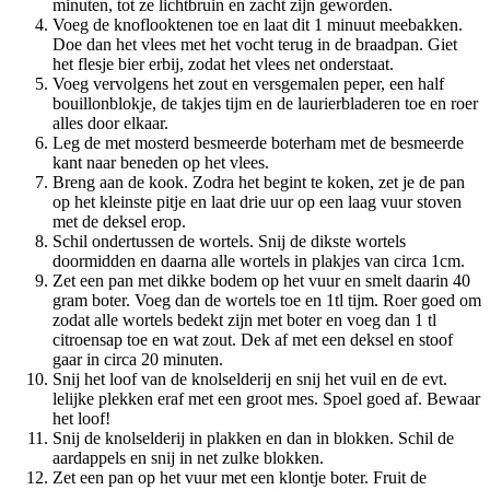
minuten, tot ze lichtbruin en zacht zijn geworden.
Voeg de knoflooktenen toe en laat dit 1 minuut meebakken.
Doe dan het vlees met het vocht terug in de braadpan. Giet
het flesje bier erbij, zodat het vlees net onderstaat.
Voeg vervolgens het zout en versgemalen peper, een half
bouillonblokje, de takjes tijm en de laurierbladeren toe en roer
alles door elkaar.
Leg de met mosterd besmeerde boterham met de besmeerde
kant naar beneden op het vlees.
Breng aan de kook. Zodra het begint te koken, zet je de pan
op het kleinste pitje en laat drie uur op een laag vuur stoven
met de deksel erop.
Schil ondertussen de wortels. Snij de dikste wortels
doormidden en daarna alle wortels in plakjes van circa 1cm.
Zet een pan met dikke bodem op het vuur en smelt daarin 40
gram boter. Voeg dan de wortels toe en 1tl tijm. Roer goed om
zodat alle wortels bedekt zijn met boter en voeg dan 1 tl
citroensap toe en wat zout. Dek af met een deksel en stoof
gaar in circa 20 minuten.
Snij het loof van de knolselderij en snij het vuil en de evt.
lelijke plekken eraf met een groot mes. Spoel goed af. Bewaar
het loof!
Snij de knolselderij in plakken en dan in blokken. Schil de
aardappels en snij in net zulke blokken.
Zet een pan op het vuur met een klontje boter. Fruit de