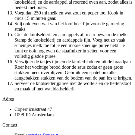
knolselderij en de aardappel al roerend even aan, zodat alles is
bedekt met boter.
Voeg dan 250 ml melk en wat zout en peper toe. Kook in
circa 15 minuten gaar.
Snij ook even wat van het loof heel fijn voor de garnering
straks.
Giet de knolselderij en aardappels af, maar bewaar de melk.
Stamp de knolselderij en aardappels fijn. Voeg net zo vaak
scheutjes melk toe tot je een mooie smeuige puree hebt. Je
kunt er ook nog even de staafmixer in zetten voor een
volledig gladde puree.
Verwijder de takjes tijm en de laurierbladeren uit de braadpan.
Roer het vochtige brood door de saus zodat er geen grote
stukken meer overblijven. Gebruik een spatel om alle
aangebakken stukken van de bodem van de pan los te krijgen.
Serveer de knolselderijpuree met de wortels en de hertenstoof
en maak af met wat bladselderij.
Adres
Copernicusstraat 47
1098 JD Amsterdam
Contact