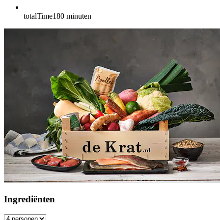
totalTime
180
minuten
Ingrediënten