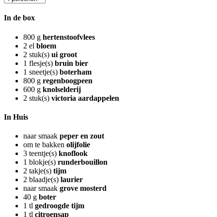
In de box
800
g
hertenstoofvlees
2
el
bloem
2
stuk(s)
ui groot
1
flesje(s)
bruin bier
1
sneetje(s)
boterham
800
g
regenboogpeen
600
g
knolselderij
2
stuk(s)
victoria aardappelen
In Huis
naar smaak
peper en zout
om te bakken
olijfolie
3
teentje(s)
knoflook
1
blokje(s)
runderbouillon
2
takje(s)
tijm
2
blaadje(s)
laurier
naar smaak
grove mosterd
40
g
boter
1
tl
gedroogde tijm
1
tl
citroensap