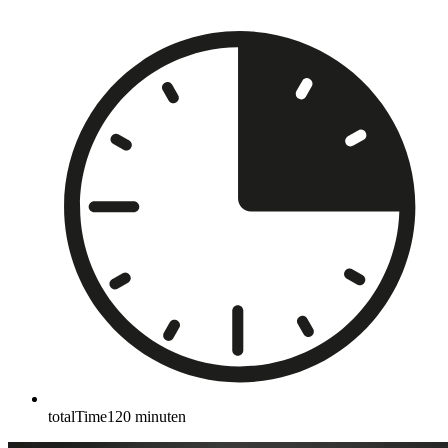
totalTime
120
minuten