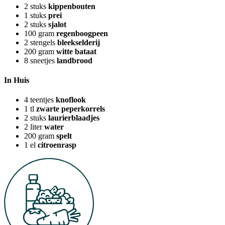
2
stuks
kippenbouten
1
stuks
prei
2
stuks
sjalot
100
gram
regenboogpeen
2
stengels
bleekselderij
200
gram
witte bataat
8
sneetjes
landbrood
In Huis
4
teentjes
knoflook
1
tl
zwarte peperkorrels
2
stuks
laurierblaadjes
2
liter
water
200
gram
spelt
1
el
citroenrasp