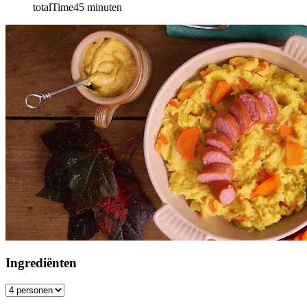
totalTime
45
minuten
Ingrediënten