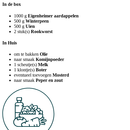
In de box
1000
g
Eigenheimer aardappelen
500
g
Winterpeen
500
g
Uien
2
stuk(s)
Rookworst
In Huis
om te bakken
Olie
naar smaak
Komijnpoeder
1
scheutje(s)
Melk
1
klontje(s)
Boter
eventueel toevoegen
Mosterd
naar smaak
Peper en zout