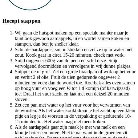
Recept stappen
Wij gaan de hutspot maken op een speciale manier maar je
kunt ook gewoon aardappels, ui en wortel samen koken en
stampen, dan ben je sneller klaar.
Schil de aardappels, snij in stukken en zet ze op in water met
zout. Kook gaar in circa 15-20 minuten, check met vork.
Snijd ongeveer 600g van de peen en schil deze. Snijd
vervolgend doormidden en vervolgens in vrij dunne plakjes.
Snipper de ui grof. Zet een grote braadpan of wok op het vuur
en verhit 2 el olie. Fruit de uien gedurende ongeveer 2
minuten en voeg dan de wortel toe. Roerbak alles even samen
op hoog vuur en voeg een ½ tot 1 tl komijn (of karwijzaad)
toe. Draai het vuur zacht en laat met een deksel 20 minuten
stoven.
Zet een pan met water op het vuur voor het verwarmen van
de worsten. Als het water kookt draai je het zacht op een klein
pitje en leg je de worsten in de verpakking er gedurende 10-
15 minuten in. Het water mag niet meer koken.
Als de aardappels gaar zijn maak je met wat melk en een
klontje boter een puree. Niet te nat want in de groenten zit