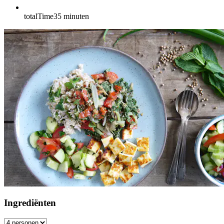
totalTime
35
minuten
Ingrediënten