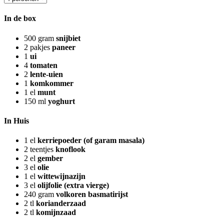
In de box
500
gram
snijbiet
2
pakjes
paneer
1
ui
4
tomaten
2
lente-uien
1
komkommer
1
el
munt
150
ml
yoghurt
In Huis
1
el
kerriepoeder (of garam masala)
2
teentjes
knoflook
2
el
gember
3
el
olie
1
el
wittewijnazijn
3
el
olijfolie (extra vierge)
240
gram
volkoren basmatirijst
2
tl
korianderzaad
2
tl
komijnzaad