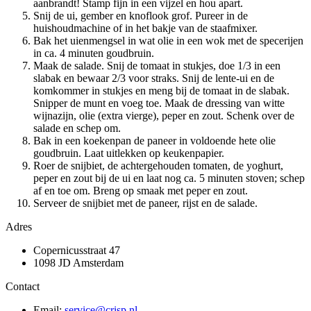
aanbrandt! Stamp fijn in een vijzel en hou apart.
Snij de ui, gember en knoflook grof. Pureer in de
huishoudmachine of in het bakje van de staafmixer.
Bak het uienmengsel in wat olie in een wok met de specerijen
in ca. 4 minuten goudbruin.
Maak de salade. Snij de tomaat in stukjes, doe 1/3 in een
slabak en bewaar 2/3 voor straks. Snij de lente-ui en de
komkommer in stukjes en meng bij de tomaat in de slabak.
Snipper de munt en voeg toe. Maak de dressing van witte
wijnazijn, olie (extra vierge), peper en zout. Schenk over de
salade en schep om.
Bak in een koekenpan de paneer in voldoende hete olie
goudbruin. Laat uitlekken op keukenpapier.
Roer de snijbiet, de achtergehouden tomaten, de yoghurt,
peper en zout bij de ui en laat nog ca. 5 minuten stoven; schep
af en toe om. Breng op smaak met peper en zout.
Serveer de snijbiet met de paneer, rijst en de salade.
Adres
Copernicusstraat 47
1098 JD Amsterdam
Contact
Email:
service@crisp.nl