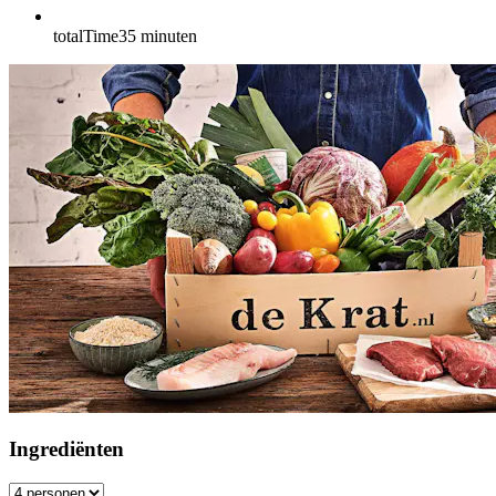
totalTime
35
minuten
Ingrediënten