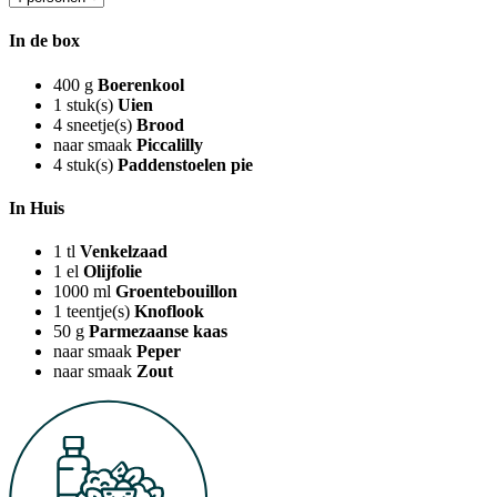
In de box
400
g
Boerenkool
1
stuk(s)
Uien
4
sneetje(s)
Brood
naar smaak
Piccalilly
4
stuk(s)
Paddenstoelen pie
In Huis
1
tl
Venkelzaad
1
el
Olijfolie
1000
ml
Groentebouillon
1
teentje(s)
Knoflook
50
g
Parmezaanse kaas
naar smaak
Peper
naar smaak
Zout