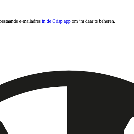
 bestaande e-mailadres
in de Crisp app
om ‘m daar te beheren.