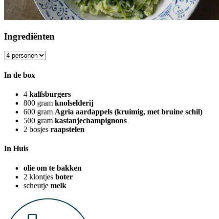
Ingrediënten
In de box
4
kalfsburgers
800
gram
knolselderij
600
gram
Agria aardappels (kruimig, met bruine schil)
500
gram
kastanjechampignons
2
bosjes
raapstelen
In Huis
olie om te bakken
2
klontjes
boter
scheutje
melk