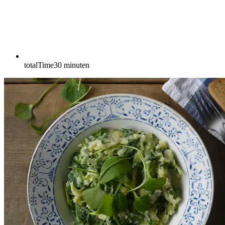
totalTime
30
minuten