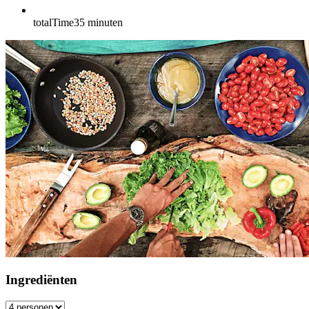
totalTime
35
minuten
Ingrediënten