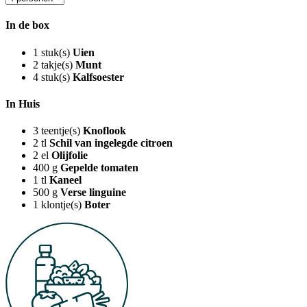
In de box
1
stuk(s)
Uien
2
takje(s)
Munt
4
stuk(s)
Kalfsoester
In Huis
3
teentje(s)
Knoflook
2
tl
Schil van ingelegde citroen
2
el
Olijfolie
400
g
Gepelde tomaten
1
tl
Kaneel
500
g
Verse linguine
1
klontje(s)
Boter