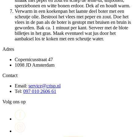
smaak met peper en zout en schep de lente-ui, snijbonen,
sperziebonen en witte bonen erdoor. Dek af en houdt warm.
Verwarm in een koekenpan het laatste deel boter met een
scheutje olie. Bestrooi het vlees met peper en zout. Doe het
vlees in de pan als de boter is gestopt met bruisen en bruin is
geworden. Bak ca. 1 minuut per kant. Serveer met de blote
billetjes in het gras. Maak eventueel wat jus door het
aanbaksel los te koken met een scheutje water.
Adres
Copernicusstraat 47
1098 JD Amsterdam
Contact
Email:
service@crisp.nl
Tel:
097 010 2606 61
Volg ons op