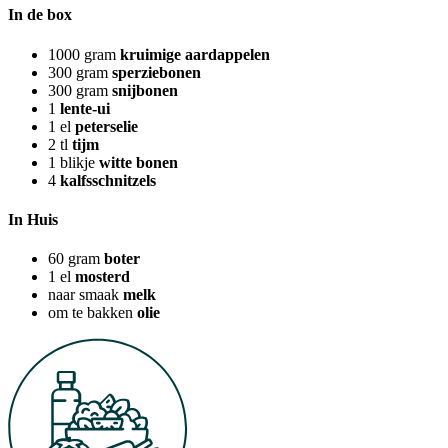
In de box
1000
gram
kruimige aardappelen
300
gram
sperziebonen
300
gram
snijbonen
1
lente-ui
1
el
peterselie
2
tl
tijm
1
blikje
witte bonen
4
kalfsschnitzels
In Huis
60
gram
boter
1
el
mosterd
naar smaak
melk
om te bakken
olie