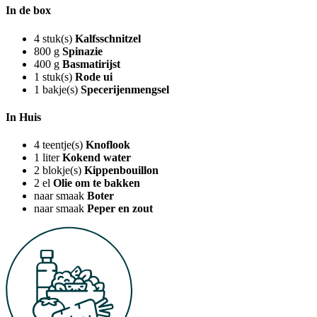
In de box
4
stuk(s)
Kalfsschnitzel
800
g
Spinazie
400
g
Basmatirijst
1
stuk(s)
Rode ui
1
bakje(s)
Specerijenmengsel
In Huis
4
teentje(s)
Knoflook
1
liter
Kokend water
2
blokje(s)
Kippenbouillon
2
el
Olie om te bakken
naar smaak
Boter
naar smaak
Peper en zout