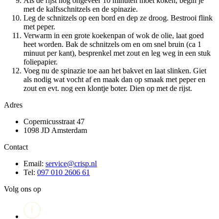
Als de rijst nog ongeveer 10 minuten moet koken, begin je
met de kalfsschnitzels en de spinazie.
Leg de schnitzels op een bord en dep ze droog. Bestrooi flink
met peper.
Verwarm in een grote koekenpan of wok de olie, laat goed
heet worden. Bak de schnitzels om en om snel bruin (ca 1
minuut per kant), besprenkel met zout en leg weg in een stuk
foliepapier.
Voeg nu de spinazie toe aan het bakvet en laat slinken. Giet
als nodig wat vocht af en maak dan op smaak met peper en
zout en evt. nog een klontje boter. Dien op met de rijst.
Adres
Copernicusstraat 47
1098 JD Amsterdam
Contact
Email:
service@crisp.nl
Tel:
097 010 2606 61
Volg ons op