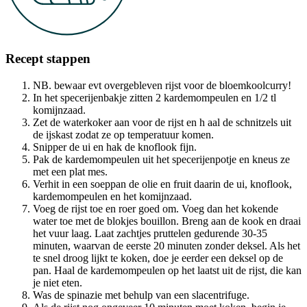
Recept stappen
NB. bewaar evt overgebleven rijst voor de bloemkoolcurry!
In het specerijenbakje zitten 2 kardemompeulen en 1/2 tl
komijnzaad.
Zet de waterkoker aan voor de rijst en h aal de schnitzels uit
de ijskast zodat ze op temperatuur komen.
Snipper de ui en hak de knoflook fijn.
Pak de kardemompeulen uit het specerijenpotje en kneus ze
met een plat mes.
Verhit in een soeppan de olie en fruit daarin de ui, knoflook,
kardemompeulen en het komijnzaad.
Voeg de rijst toe en roer goed om. Voeg dan het kokende
water toe met de blokjes bouillon. Breng aan de kook en draai
het vuur laag. Laat zachtjes pruttelen gedurende 30-35
minuten, waarvan de eerste 20 minuten zonder deksel. Als het
te snel droog lijkt te koken, doe je eerder een deksel op de
pan. Haal de kardemompeulen op het laatst uit de rijst, die kan
je niet eten.
Was de spinazie met behulp van een slacentrifuge.