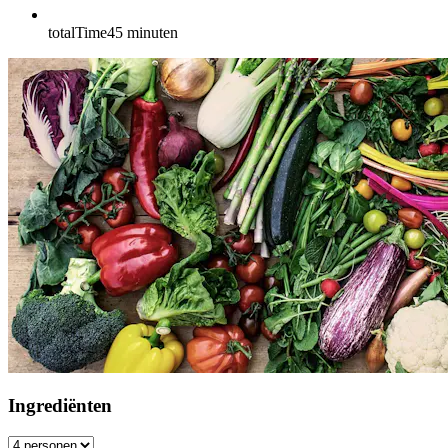
totalTime
45
minuten
Ingrediënten