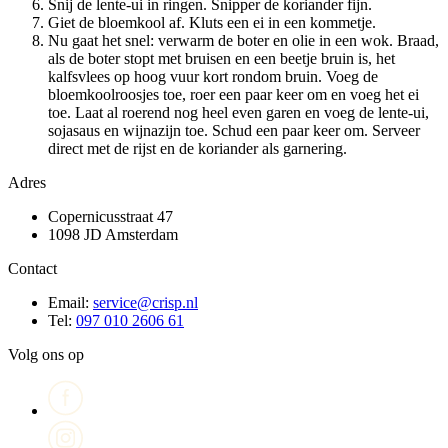
Snij de lente-ui in ringen. Snipper de koriander fijn.
Giet de bloemkool af. Kluts een ei in een kommetje.
Nu gaat het snel: verwarm de boter en olie in een wok. Braad,
als de boter stopt met bruisen en een beetje bruin is, het
kalfsvlees op hoog vuur kort rondom bruin. Voeg de
bloemkoolroosjes toe, roer een paar keer om en voeg het ei
toe. Laat al roerend nog heel even garen en voeg de lente-ui,
sojasaus en wijnazijn toe. Schud een paar keer om. Serveer
direct met de rijst en de koriander als garnering.
Adres
Copernicusstraat 47
1098 JD Amsterdam
Contact
Email:
service@crisp.nl
Tel:
097 010 2606 61
Volg ons op