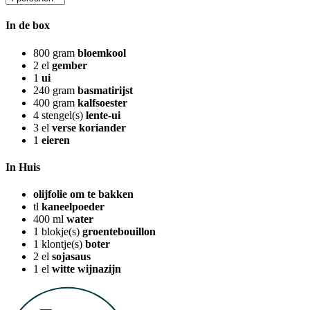
In de box
800
gram
bloemkool
2
el
gember
1
ui
240
gram
basmatirijst
400
gram
kalfsoester
4
stengel(s)
lente-ui
3
el
verse koriander
1
eieren
In Huis
olijfolie om te bakken
tl
kaneelpoeder
400
ml
water
1
blokje(s)
groentebouillon
1
klontje(s)
boter
2
el
sojasaus
1
el
witte wijnazijn