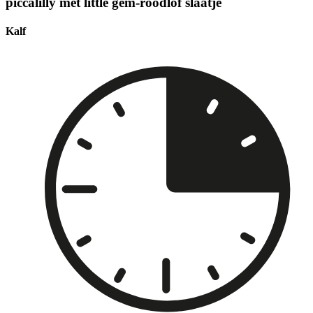
piccalilly met little gem-roodlof slaatje
Kalf