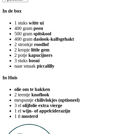
In de box
1
stuks
witte ui
400
gram
peen
500
gram
spitskool
400
gram
daslook-kalfsgehakt
2
stronkje
roodlof
2
kropje
little gem
2
potje
kapucijners
3
stuks
bosui
naar smaak
piccalilly
In Huis
olie om te bakken
2
teentje
knoflook
mespuntje
chilivlokjes (optioneel)
3
el
olijfolie extra vierge
1
el
wijn- of appelciderazijn
1
tl
mosterd