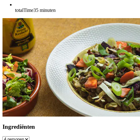
totalTime
35
minuten
Ingrediënten