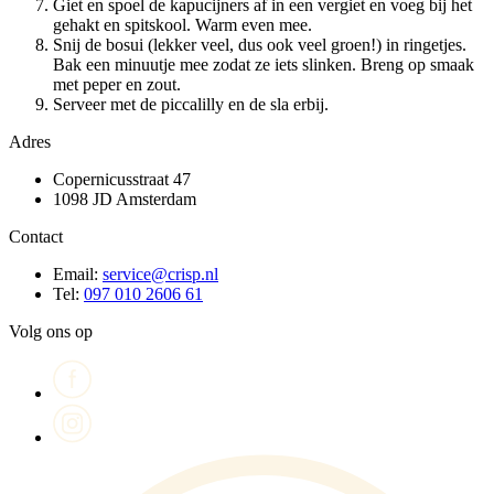
Giet en spoel de kapucijners af in een vergiet en voeg bij het
gehakt en spitskool. Warm even mee.
Snij de bosui (lekker veel, dus ook veel groen!) in ringetjes.
Bak een minuutje mee zodat ze iets slinken. Breng op smaak
met peper en zout.
Serveer met de piccalilly en de sla erbij.
Adres
Copernicusstraat 47
1098 JD Amsterdam
Contact
Email:
service@crisp.nl
Tel:
097 010 2606 61
Volg ons op