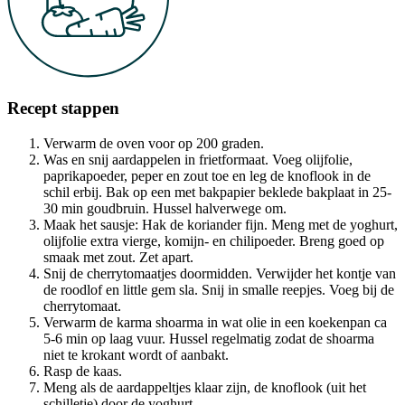
Recept stappen
Verwarm de oven voor op 200 graden.
Was en snij aardappelen in frietformaat. Voeg olijfolie,
paprikapoeder, peper en zout toe en leg de knoflook in de
schil erbij. Bak op een met bakpapier beklede bakplaat in 25-
30 min goudbruin. Hussel halverwege om.
Maak het sausje: Hak de koriander fijn. Meng met de yoghurt,
olijfolie extra vierge, komijn- en chilipoeder. Breng goed op
smaak met zout. Zet apart.
Snij de cherrytomaatjes doormidden. Verwijder het kontje van
de roodlof en little gem sla. Snij in smalle reepjes. Voeg bij de
cherrytomaat.
Verwarm de karma shoarma in wat olie in een koekenpan ca
5-6 min op laag vuur. Hussel regelmatig zodat de shoarma
niet te krokant wordt of aanbakt.
Rasp de kaas.
Meng als de aardappeltjes klaar zijn, de knoflook (uit het
schilletje) door de yoghurt.