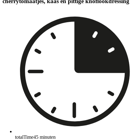
cherrytomaatjes, kaas en pittige knoflookdressing
totalTime
45
minuten