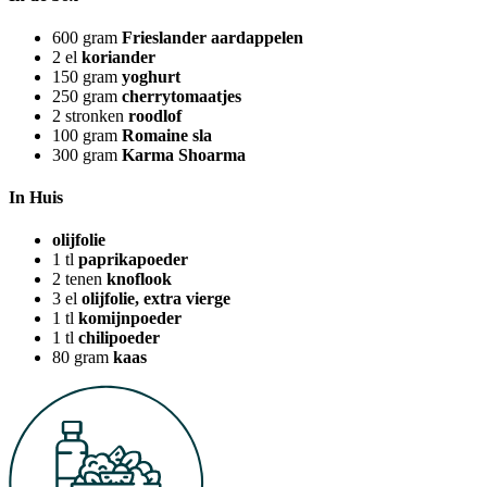
600
gram
Frieslander aardappelen
2
el
koriander
150
gram
yoghurt
250
gram
cherrytomaatjes
2
stronken
roodlof
100
gram
Romaine sla
300
gram
Karma Shoarma
In Huis
olijfolie
1
tl
paprikapoeder
2
tenen
knoflook
3
el
olijfolie, extra vierge
1
tl
komijnpoeder
1
tl
chilipoeder
80
gram
kaas