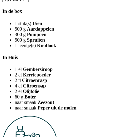
In de box
1
stuk(s)
Uien
500
g
Aardappelen
300
g
Pompoen
500
g
Spruiten
1
teentje(s)
Knoflook
In Huis
1
el
Gembersiroop
2
el
Kerriepoeder
2
tl
Citroenrasp
4
el
Citroensap
2
el
Olijfolie
60
g
Boter
naar smaak
Zeezout
naar smaak
Peper uit de molen