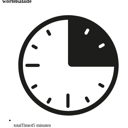
wortelsalade
totalTime
45
minuten