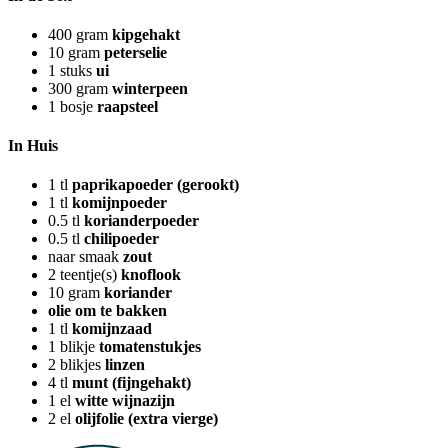
400
gram
kipgehakt
10
gram
peterselie
1
stuks
ui
300
gram
winterpeen
1
bosje
raapsteel
In Huis
1
tl
paprikapoeder (gerookt)
1
tl
komijnpoeder
0.5
tl
korianderpoeder
0.5
tl
chilipoeder
naar smaak
zout
2
teentje(s)
knoflook
10
gram
koriander
olie om te bakken
1
tl
komijnzaad
1
blikje
tomatenstukjes
2
blikjes
linzen
4
tl
munt (fijngehakt)
1
el
witte wijnazijn
2
el
olijfolie (extra vierge)