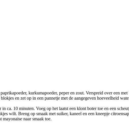
, paprikapoeder, kurkumapoeder, peper en zout. Verspreid over een met 
 in blokjes en zet op in een pannetje met de aangegeven hoeveelheid wat
 in ca. 10 minuten. Voeg op het laatst een klont boter toe en een scheu
tukjes wilt. Breng op smaak met suiker, kaneel en een kneepje citroensap
at mayonaise naar smaak toe.