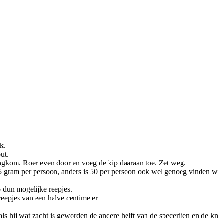
k.
ut.
gkom. Roer even door en voeg de kip daaraan toe. Zet weg.
 75 gram per persoon, anders is 50 per persoon ook wel genoeg vinden wi
zo dun mogelijke reepjes.
reepjes van een halve centimeter.
 als hij wat zacht is geworden de andere helft van de specerijen en de k