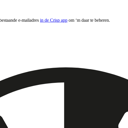
 bestaande e-mailadres
in de Crisp app
om ‘m daar te beheren.