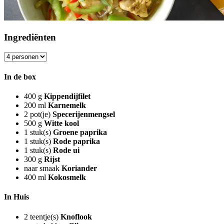
Ingrediënten
In de box
400
g
Kippendijfilet
200
ml
Karnemelk
2
pot(je)
Specerijenmengsel
500
g
Witte kool
1
stuk(s)
Groene paprika
1
stuk(s)
Rode paprika
1
stuk(s)
Rode ui
300
g
Rijst
naar smaak
Koriander
400
ml
Kokosmelk
In Huis
2
teentje(s)
Knoflook