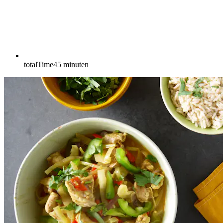
totalTime
45
minuten