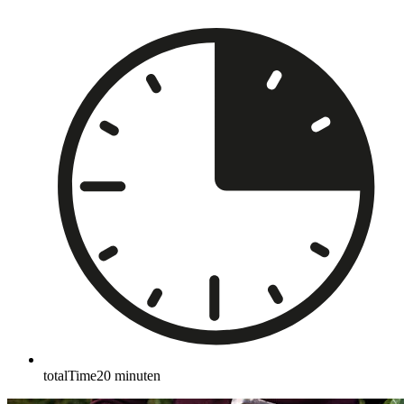
totalTime
20
minuten