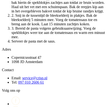
bak hierin de spekblokjes zachtjes aan totdat ze bruin worden.
Haal uit het vet met een schuimspaan. Bak de reepjes kip aan
in het overgebleven bakvet totdat de kip bruine randjes krijgt.
2. Snij in de tussentijd de bleekselderij in plakjes. Bak de
bleekselderij 5 minuten mee. Voeg de tomatensaus toe en
breng aan de kook. Laat 15 minuten zachtjes koken.
3. Bereid de pasta volgens gebruiksaanwijzing. Voeg de
spekblokjes weer toe aan de tomatensaus en warm een minuut
mee.
Serveer de pasta met de saus.
Adres
Copernicusstraat 47
1098 JD Amsterdam
Contact
Email:
service@crisp.nl
Tel:
097 010 2606 61
Volg ons op