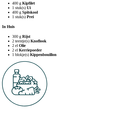
400
g
Kipfilet
1
stuk(s)
Ui
400
g
Spitskool
1
stuk(s)
Prei
In Huis
300
g
Rijst
2
teentje(s)
Knoflook
2
el
Olie
2
el
Kerriepoeder
1
blokje(s)
Kippenbouillon