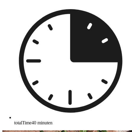
totalTime
40
minuten