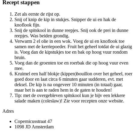
Recept stappen
Zet als eerste de rijst op.
Snij of knip de kip in stukjes. Snipper de ui en hak de
knoflook fijn.
Snij de spitskool in dunne reepjes. Snij ook de prei in dunne
reepjes. Was beiden grondig.
Verwarm 2 el olie in een wok. Voeg de ui en knoflook toe
samen met de kerriepoeder. Fruit het geheel totdat de ui glazig
is. Voeg dan de kipstukjes toe en bak op hoog vuur rondom
bruin.
Voeg dan de groenten toe en roerbak die op hoog vuur even
mee.
Kruimel een half blokje (kippen)bouillon over het geheel, roer
goed door en laat circa 6 minuten gaar sudderen, evt. met
deksel. De kip is na ongeveer 10 minuten (in totaal) gaar,
maar het is aan te raden hem in de gaten te houden!
Tip: met de overgebleven spitskool kun je bijv een lekkere
salade maken (coleslaw)! Zie voor recepten onze website.
Adres
Copernicusstraat 47
1098 JD Amsterdam