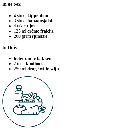
In de box
4
stuks
kippenbout
3
stuks
banaansjalot
4
takje
tijm
125
ml
crème fraîche
200
gram
spinazie
In Huis
boter om te bakken
2
teen
knoflook
250
ml
droge witte wijn