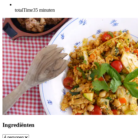
totalTime
35
minuten
Ingrediënten