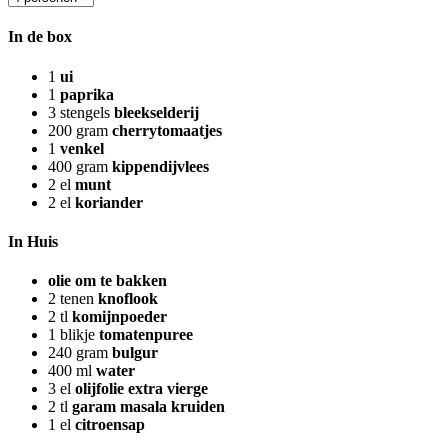
In de box
1
ui
1
paprika
3
stengels
bleekselderij
200
gram
cherrytomaatjes
1
venkel
400
gram
kippendijvlees
2
el
munt
2
el
koriander
In Huis
olie om te bakken
2
tenen
knoflook
2
tl
komijnpoeder
1
blikje
tomatenpuree
240
gram
bulgur
400
ml
water
3
el
olijfolie extra vierge
2
tl
garam masala kruiden
1
el
citroensap