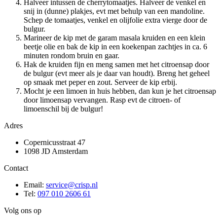
Halveer intussen de cherrytomaatjes. Halveer de venkel en
snij in (dunne) plakjes, evt met behulp van een mandoline.
Schep de tomaatjes, venkel en olijfolie extra vierge door de
bulgur.
Marineer de kip met de garam masala kruiden en een klein
beetje olie en bak de kip in een koekenpan zachtjes in ca. 6
minuten rondom bruin en gaar.
Hak de kruiden fijn en meng samen met het citroensap door
de bulgur (evt meer als je daar van houdt). Breng het geheel
op smaak met peper en zout. Serveer de kip erbij.
Mocht je een limoen in huis hebben, dan kun je het citroensap
door limoensap vervangen. Rasp evt de citroen- of
limoenschil bij de bulgur!
Adres
Copernicusstraat 47
1098 JD Amsterdam
Contact
Email:
service@crisp.nl
Tel:
097 010 2606 61
Volg ons op