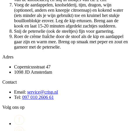
Voeg de aardappelen, knolselderij, tijm, dragon, wijn
(optioneel, anders een kneepje citroensap) en kokend water
(iets minder als je wijn gebruikt) toe en kruimel het stukje
bouillonblokje erover. Leg de kip ertussen. Breng aan de
kook en laat 15-20 minuten afgedekt zachtjes sudderen.
Snij de peterselie (ook de steeltjes) fijn voor garnering.
Roer de crème fraîche door de stoof als de kip en aardappel
gaar zijn en warm mee. Breng op smaak met peper en zout en
garneer met de peterselie.
Adres
Copernicusstraat 47
1098 JD Amsterdam
Contact
Email:
service@crisp.nl
Tel:
097 010 2606 61
Volg ons op