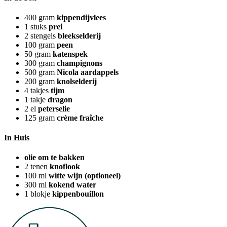
400
gram
kippendijvlees
1
stuks
prei
2
stengels
bleekselderij
100
gram
peen
50
gram
katenspek
300
gram
champignons
500
gram
Nicola aardappels
200
gram
knolselderij
4
takjes
tijm
1
takje
dragon
2
el
peterselie
125
gram
crème fraîche
In Huis
olie om te bakken
2
tenen
knoflook
100
ml
witte wijn (optioneel)
300
ml
kokend water
1
blokje
kippenbouillon