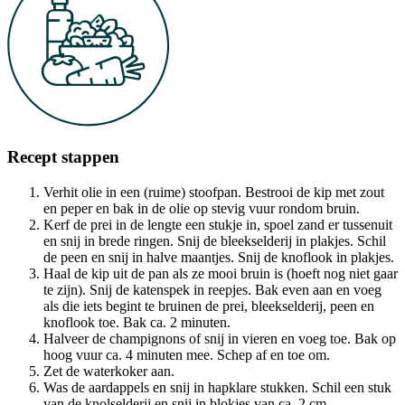
Recept stappen
Verhit olie in een (ruime) stoofpan. Bestrooi de kip met zout
en peper en bak in de olie op stevig vuur rondom bruin.
Kerf de prei in de lengte een stukje in, spoel zand er tussenuit
en snij in brede ringen. Snij de bleekselderij in plakjes. Schil
de peen en snij in halve maantjes. Snij de knoflook in plakjes.
Haal de kip uit de pan als ze mooi bruin is (hoeft nog niet gaar
te zijn). Snij de katenspek in reepjes. Bak even aan en voeg
als die iets begint te bruinen de prei, bleekselderij, peen en
knoflook toe. Bak ca. 2 minuten.
Halveer de champignons of snij in vieren en voeg toe. Bak op
hoog vuur ca. 4 minuten mee. Schep af en toe om.
Zet de waterkoker aan.
Was de aardappels en snij in hapklare stukken. Schil een stuk
van de knolselderij en snij in blokjes van ca. 2 cm.