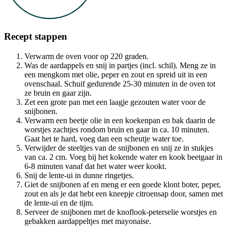
Recept stappen
Verwarm de oven voor op 220 graden.
Was de aardappels en snij in partjes (incl. schil). Meng ze in
een mengkom met olie, peper en zout en spreid uit in een
ovenschaal. Schuif gedurende 25-30 minuten in de oven tot
ze bruin en gaar zijn.
Zet een grote pan met een laagje gezouten water voor de
snijbonen.
Verwarm een beetje olie in een koekenpan en bak daarin de
worstjes zachtjes rondom bruin en gaar in ca. 10 minuten.
Gaat het te hard, voeg dan een scheutje water toe.
Verwijder de steeltjes van de snijbonen en snij ze in stukjes
van ca. 2 cm. Voeg bij het kokende water en kook beetgaar in
6-8 minuten vanaf dat het water weer kookt.
Snij de lente-ui in dunne ringetjes.
Giet de snijbonen af en meng er een goede klont boter, peper,
zout en als je dat hebt een kneepje citroensap door, samen met
de lente-ui en de tijm.
Serveer de snijbonen met de knoflook-peterselie worstjes en
gebakken aardappeltjes met mayonaise.