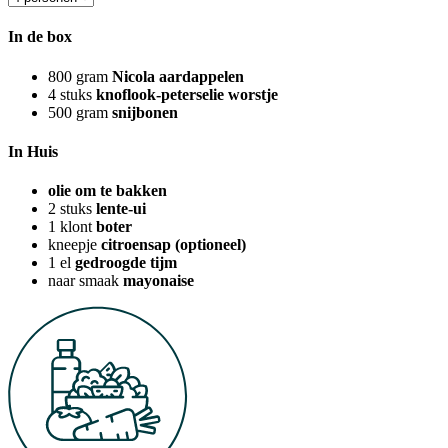
In de box
800
gram
Nicola aardappelen
4
stuks
knoflook-peterselie worstje
500
gram
snijbonen
In Huis
olie om te bakken
2
stuks
lente-ui
1
klont
boter
kneepje
citroensap (optioneel)
1
el
gedroogde tijm
naar smaak
mayonaise