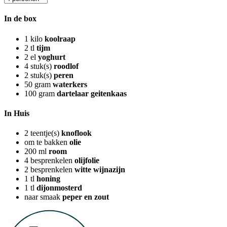
In de box
1
kilo
koolraap
2
tl
tijm
2
el
yoghurt
4
stuk(s)
roodlof
2
stuk(s)
peren
50
gram
waterkers
100
gram
dartelaar geitenkaas
In Huis
2
teentje(s)
knoflook
om te bakken
olie
200
ml
room
4
besprenkelen
olijfolie
2
besprenkelen
witte wijnazijn
1
tl
honing
1
tl
dijonmosterd
naar smaak
peper en zout