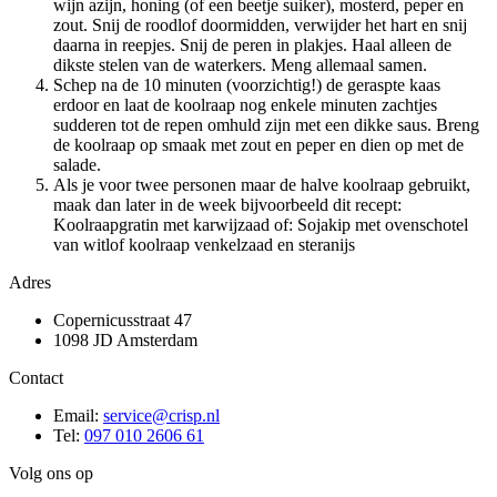
wijn azijn, honing (of een beetje suiker), mosterd, peper en
zout. Snij de roodlof doormidden, verwijder het hart en snij
daarna in reepjes. Snij de peren in plakjes. Haal alleen de
dikste stelen van de waterkers. Meng allemaal samen.
Schep na de 10 minuten (voorzichtig!) de geraspte kaas
erdoor en laat de koolraap nog enkele minuten zachtjes
sudderen tot de repen omhuld zijn met een dikke saus. Breng
de koolraap op smaak met zout en peper en dien op met de
salade.
Als je voor twee personen maar de halve koolraap gebruikt,
maak dan later in de week bijvoorbeeld dit recept:
Koolraapgratin met karwijzaad of: Sojakip met ovenschotel
van witlof koolraap venkelzaad en steranijs
Adres
Copernicusstraat 47
1098 JD Amsterdam
Contact
Email:
service@crisp.nl
Tel:
097 010 2606 61
Volg ons op