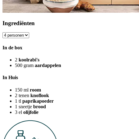
Ingrediënten
In de box
2
koolrabi's
500
gram
aardappelen
In Huis
150
ml
room
2
tenen
knoflook
1
tl
paprikapoeder
1
sneetje
brood
3
el
olijfolie