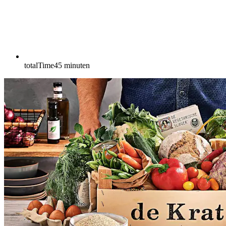
totalTime
45
minuten