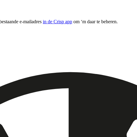
 bestaande e-mailadres
in de Crisp app
om ‘m daar te beheren.