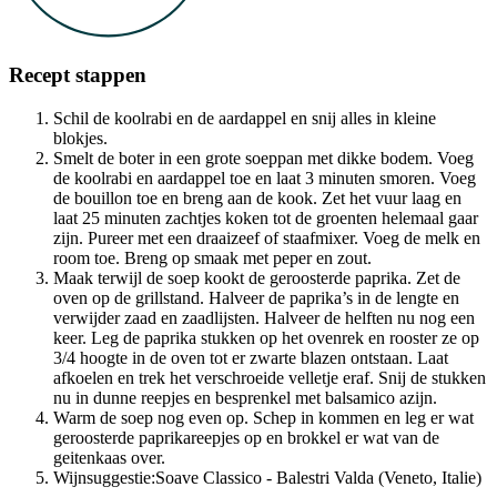
Recept stappen
Schil de koolrabi en de aardappel en snij alles in kleine
blokjes.
Smelt de boter in een grote soeppan met dikke bodem. Voeg
de koolrabi en aardappel toe en laat 3 minuten smoren. Voeg
de bouillon toe en breng aan de kook. Zet het vuur laag en
laat 25 minuten zachtjes koken tot de groenten helemaal gaar
zijn. Pureer met een draaizeef of staafmixer. Voeg de melk en
room toe. Breng op smaak met peper en zout.
Maak terwijl de soep kookt de geroosterde paprika. Zet de
oven op de grillstand. Halveer de paprika’s in de lengte en
verwijder zaad en zaadlijsten. Halveer de helften nu nog een
keer. Leg de paprika stukken op het ovenrek en rooster ze op
3/4 hoogte in de oven tot er zwarte blazen ontstaan. Laat
afkoelen en trek het verschroeide velletje eraf. Snij de stukken
nu in dunne reepjes en besprenkel met balsamico azijn.
Warm de soep nog even op. Schep in kommen en leg er wat
geroosterde paprikareepjes op en brokkel er wat van de
geitenkaas over.
Wijnsuggestie:Soave Classico - Balestri Valda (Veneto, Italie)