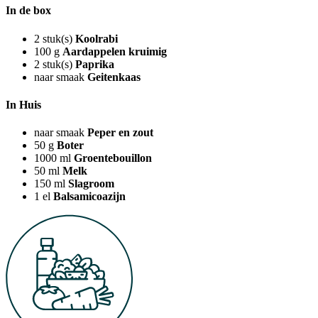
In de box
2
stuk(s)
Koolrabi
100
g
Aardappelen kruimig
2
stuk(s)
Paprika
naar smaak
Geitenkaas
In Huis
naar smaak
Peper en zout
50
g
Boter
1000
ml
Groentebouillon
50
ml
Melk
150
ml
Slagroom
1
el
Balsamicoazijn