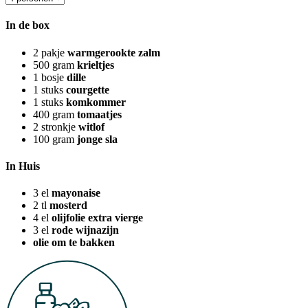
In de box
2
pakje
warmgerookte zalm
500
gram
krieltjes
1
bosje
dille
1
stuks
courgette
1
stuks
komkommer
400
gram
tomaatjes
2
stronkje
witlof
100
gram
jonge sla
In Huis
3
el
mayonaise
2
tl
mosterd
4
el
olijfolie extra vierge
3
el
rode wijnazijn
olie om te bakken