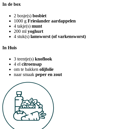
In de box
2
bosje(s)
bosbiet
1000
g
Frieslander aardappelen
4
takje(s)
munt
200
ml
yoghurt
4
stuk(s)
lamsworst (of varkensworst)
In Huis
3
teentje(s)
knoflook
4
el
citroensap
om te bakken
olijfolie
naar smaak
peper en zout