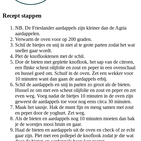
Recept stappen
NB. De Frieslander aardappels zijn kleiner dan de Agria
aardappelen.
Verwarm de oven voor op 200 graden.
Schil de bietjes en snij in niet al te grote parten zodat het wat
sneller gaar wordt.
Plet de knoflooktenen met de schil.
Doe de bieten met geplette knoflook, het sap van de citroen,
een flinke scheut olijfolie en zout en peper in een ovenschaal
en hussel goed om. Schuif in de oven. Zet een wekker voor
10 minuten want dan gaan de aardappels erbij.
Schil de aardappels en snij in parten zo groot als de bieten.
Hussel ze om met een scheut olijfolie en zout en peper en zet
even weg. Voeg nadat de bietjes 10 minuten in de oven zijn
geweest de aardappels toe voor nog eens circa 30 minuten.
Maak het sausje. Hak de munt fijn en meng samen met zout
en peper door de yoghurt. Zet weg.
Als de bieten en aardappels nog 10 minuten moeten dan bak
je de worstjes mooi bruin en gaar.
Haal de bieten en aardappels uit de oven en check of ze echt
gaar zijn. Plet met een pollepel de knoflook zodat je die wat