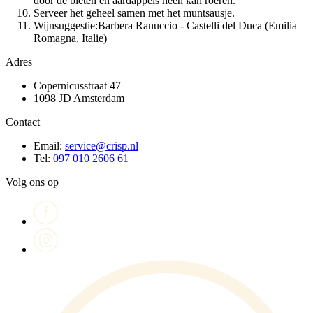
door de bieten en aardappels heen kan roeren.
Serveer het geheel samen met het muntsausje.
Wijnsuggestie:Barbera Ranuccio - Castelli del Duca (Emilia
Romagna, Italie)
Adres
Copernicusstraat 47
1098 JD Amsterdam
Contact
Email:
service@crisp.nl
Tel:
097 010 2606 61
Volg ons op