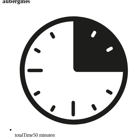
aubergines
totalTime
50
minuten