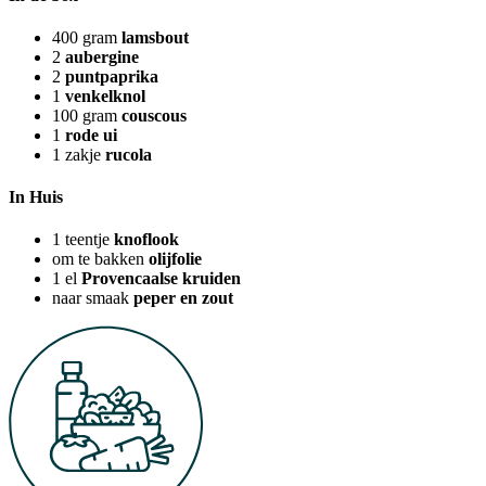
400
gram
lamsbout
2
aubergine
2
puntpaprika
1
venkelknol
100
gram
couscous
1
rode ui
1
zakje
rucola
In Huis
1
teentje
knoflook
om te bakken
olijfolie
1
el
Provencaalse kruiden
naar smaak
peper en zout