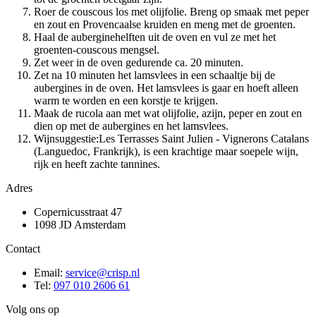
Roer de couscous los met olijfolie. Breng op smaak met peper
en zout en Provencaalse kruiden en meng met de groenten.
Haal de auberginehelften uit de oven en vul ze met het
groenten-couscous mengsel.
Zet weer in de oven gedurende ca. 20 minuten.
Zet na 10 minuten het lamsvlees in een schaaltje bij de
aubergines in de oven. Het lamsvlees is gaar en hoeft alleen
warm te worden en een korstje te krijgen.
Maak de rucola aan met wat olijfolie, azijn, peper en zout en
dien op met de aubergines en het lamsvlees.
Wijnsuggestie:Les Terrasses Saint Julien - Vignerons Catalans
(Languedoc, Frankrijk), is een krachtige maar soepele wijn,
rijk en heeft zachte tannines.
Adres
Copernicusstraat 47
1098 JD Amsterdam
Contact
Email:
service@crisp.nl
Tel:
097 010 2606 61
Volg ons op