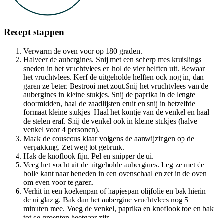
Recept stappen
Verwarm de oven voor op 180 graden.
Halveer de aubergines. Snij met een scherp mes kruislings
sneden in het vruchtvlees en hol de vier helften uit. Bewaar
het vruchtvlees. Kerf de uitgeholde helften ook nog in, dan
garen ze beter. Bestrooi met zout.Snij het vruchtvlees van de
aubergines in kleine stukjes. Snij de paprika in de lengte
doormidden, haal de zaadlijsten eruit en snij in hetzelfde
formaat kleine stukjes. Haal het kontje van de venkel en haal
de stelen eraf. Snij de venkel ook in kleine stukjes (halve
venkel voor 4 personen).
Maak de couscous klaar volgens de aanwijzingen op de
verpakking. Zet weg tot gebruik.
Hak de knoflook fijn. Pel en snipper de ui.
Veeg het vocht uit de uitgeholde aubergines. Leg ze met de
bolle kant naar beneden in een ovenschaal en zet in de oven
om even voor te garen.
Verhit in een koekenpan of hapjespan olijfolie en bak hierin
de ui glazig. Bak dan het aubergine vruchtvlees nog 5
minuten mee. Voeg de venkel, paprika en knoflook toe en bak
tot de groenten beetgaar zijn.