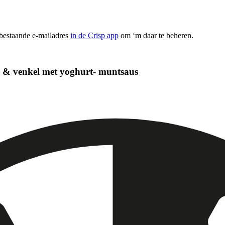
 bestaande e-mailadres
in de Crisp app
om ‘m daar te beheren.
s & venkel met yoghurt- muntsaus