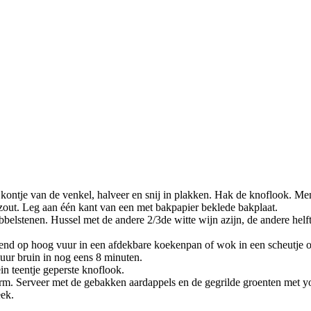
kontje van de venkel, halveer en snij in plakken. Hak de knoflook. Men
 zout. Leg aan één kant van een met bakpapier beklede bakplaat.
 dobbelstenen. Hussel met de andere 2/3de witte wijn azijn, de andere hel
nd op hoog vuur in een afdekbare koekenpan of wok in een scheutje olie
uur bruin in nog eens 8 minuten.
n teentje geperste knoflook.
arm. Serveer met de gebakken aardappels en de gegrilde groenten met 
eek.