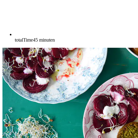
totalTime
45
minuten