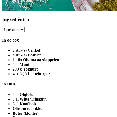
Ingrediënten
In de box
2
stuk(s)
Venkel
4
stuk(s)
Bosbiet
1
kilo
Obama aardappelen
4
el
Munt
200
g
Yoghurt
4
stuk(s)
Lenteburger
In Huis
4
el
Olijfolie
3
el
Witte wijnazijn
3
el
Knoflook
Olie om te bakken
Boter (klontje)