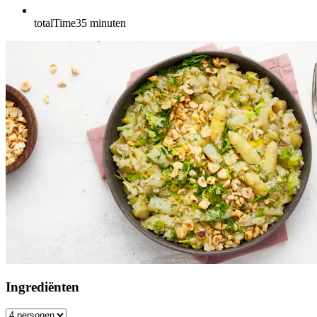
totalTime
35
minuten
Ingrediënten