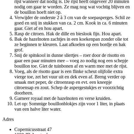
rijst wanneer dat nodig is. De rijst heeft ongeveer 20 minuten
nodig om gaar te worden. Ze mag nog wat vochtig blijven en
de bouillon hoeft niet op.
Verwijder de onderste 2 à 3 cm van de soepasperges. Schil ze
goed en snij in stukken van ca. 2 cm. Kook in ca. 6 minuten
gaar. Giet af en hou apart.
Rasp de citroen. Hak de dille en bieslook fijn. Hou apart.
Bak de hazelnoten zachtjes in een koekenpan zonder olie tot
ze beginnen te kleuren. Laat afkoelen op een bordje en hak
grof.
Snij de spitskool in dunne sliertjes – roer door de risotto en
gaar een paar minuten mee – voeg zo nodig nog een schepje
bouillon toe. Giet de tuinbonen af en warm mee met de rijst.
Voeg, als de risotto gaar is een flinke scheut olijfolie extra
vierge toe, zet het vuur uit en dek even af. Breng verder op
smaak met peper, de citroenrasp en evt. een kneepje
citroensap en zout. Schep de aspergestukjes er voorzichtig
doorheen.
Garneer royaal met de hazelnoten en verse kruiden.
Let op: Sommige bouillonblokjes zijn voor 1 liter, in plaats
van een halve liter water.
Adres
Copernicusstraat 47