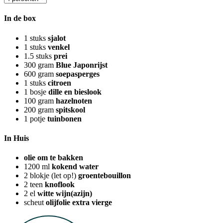
In de box
1
stuks
sjalot
1
stuks
venkel
1.5
stuks
prei
300
gram
Blue Japonrijst
600
gram
soepasperges
1
stuks
citroen
1
bosje
dille en bieslook
100
gram
hazelnoten
200
gram
spitskool
1
potje
tuinbonen
In Huis
olie om te bakken
1200
ml
kokend water
2
blokje (let op!)
groentebouillon
2
teen
knoflook
2
el
witte wijn(azijn)
scheut
olijfolie extra vierge