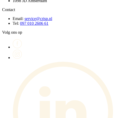
1098 JD Amsterdam
Contact
Email:
service@crisp.nl
Tel:
097 010 2606 61
Volg ons op