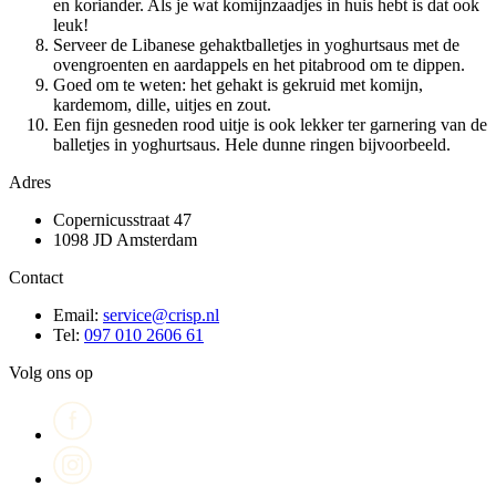
en koriander. Als je wat komijnzaadjes in huis hebt is dat ook
leuk!
Serveer de Libanese gehaktballetjes in yoghurtsaus met de
ovengroenten en aardappels en het pitabrood om te dippen.
Goed om te weten: het gehakt is gekruid met komijn,
kardemom, dille, uitjes en zout.
Een fijn gesneden rood uitje is ook lekker ter garnering van de
balletjes in yoghurtsaus. Hele dunne ringen bijvoorbeeld.
Adres
Copernicusstraat 47
1098 JD Amsterdam
Contact
Email:
service@crisp.nl
Tel:
097 010 2606 61
Volg ons op