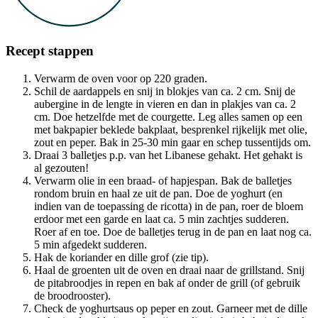
Recept stappen
Verwarm de oven voor op 220 graden.
Schil de aardappels en snij in blokjes van ca. 2 cm. Snij de
aubergine in de lengte in vieren en dan in plakjes van ca. 2
cm. Doe hetzelfde met de courgette. Leg alles samen op een
met bakpapier beklede bakplaat, besprenkel rijkelijk met olie,
zout en peper. Bak in 25-30 min gaar en schep tussentijds om.
Draai 3 balletjes p.p. van het Libanese gehakt. Het gehakt is
al gezouten!
Verwarm olie in een braad- of hapjespan. Bak de balletjes
rondom bruin en haal ze uit de pan. Doe de yoghurt (en
indien van de toepassing de ricotta) in de pan, roer de bloem
erdoor met een garde en laat ca. 5 min zachtjes sudderen.
Roer af en toe. Doe de balletjes terug in de pan en laat nog ca.
5 min afgedekt sudderen.
Hak de koriander en dille grof (zie tip).
Haal de groenten uit de oven en draai naar de grillstand. Snij
de pitabroodjes in repen en bak af onder de grill (of gebruik
de broodrooster).
Check de yoghurtsaus op peper en zout. Garneer met de dille