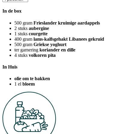
In de box
500
gram
Frieslander kruimige aardappels
2
stuks
aubergine
1
stuks
courgette
400
gram
lams-kalfsgehakt Libanees gekruid
500
gram
Griekse yoghurt
ter garnering
koriander en dille
4
stuks
volkoren pita
In Huis
olie om te bakken
1
el
bloem