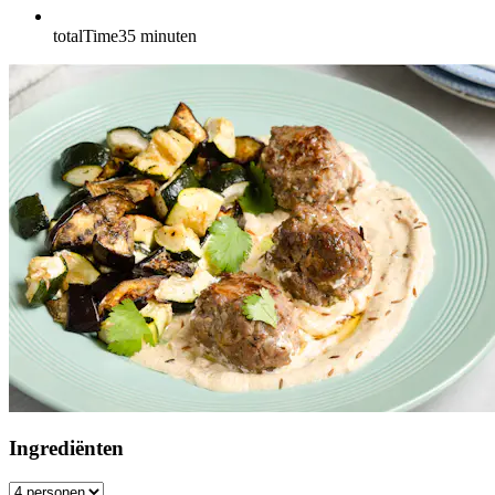
totalTime
35
minuten
Ingrediënten