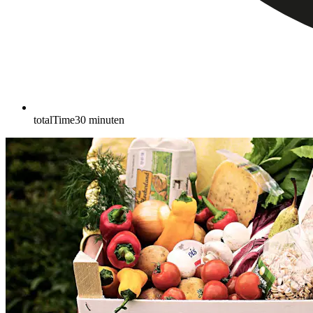
totalTime
30
minuten