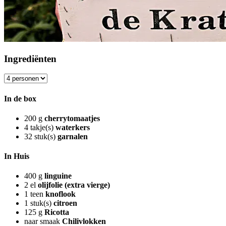
Ingrediënten
In de box
200
g
cherrytomaatjes
4
takje(s)
waterkers
32
stuk(s)
garnalen
In Huis
400
g
linguine
2
el
olijfolie (extra vierge)
1
teen
knoflook
1
stuk(s)
citroen
125
g
Ricotta
naar smaak
Chilivlokken