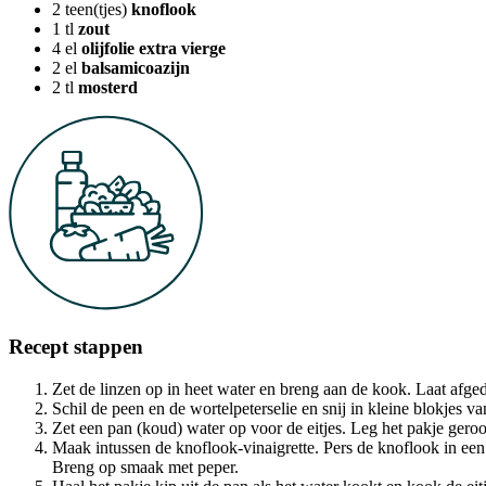
2
teen(tjes)
knoflook
1
tl
zout
4
el
olijfolie extra vierge
2
el
balsamicoazijn
2
tl
mosterd
Recept stappen
Zet de linzen op in heet water en breng aan de kook. Laat afge
Schil de peen en de wortelpeterselie en snij in kleine blokjes
Zet een pan (koud) water op voor de eitjes. Leg het pakje gerook
Maak intussen de knoflook-vinaigrette. Pers de knoflook in een 
Breng op smaak met peper.