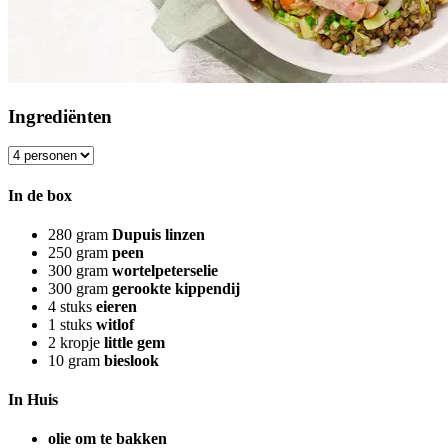
Ingrediënten
In de box
280
gram
Dupuis linzen
250
gram
peen
300
gram
wortelpeterselie
300
gram
gerookte kippendij
4
stuks
eieren
1
stuks
witlof
2
kropje
little gem
10
gram
bieslook
In Huis
olie om te bakken