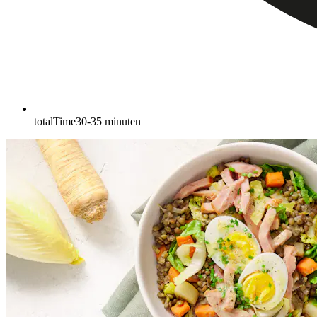
totalTime
30-35
minuten